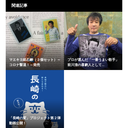
関連記事
マエキヨ紙石鹸（３個セット）～
プロが選んだ「一番うまい歌手」
コロナ撃退！～発売
前川清の喜劇人として...
「長崎の変」プロジェクト第２弾
動画公開！