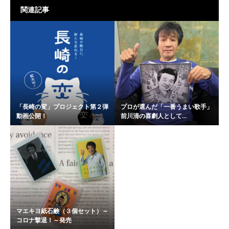
関連記事
「長崎の変」プロジェクト第２弾
プロが選んだ「一番うまい歌手」
動画公開！
前川清の喜劇人として...
マエキヨ紙石鹸（３個セット）～
コロナ撃退！～発売