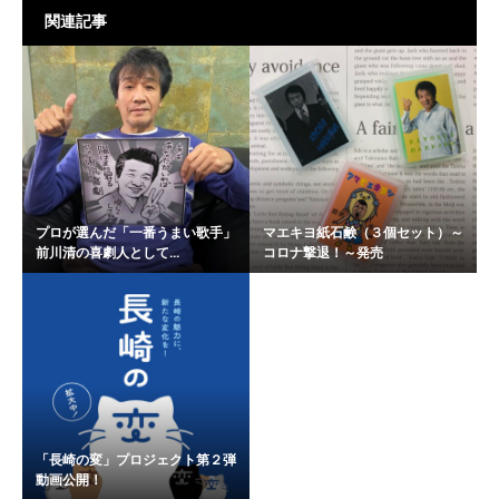
関連記事
プロが選んだ「一番うまい歌手」
マエキヨ紙石鹸（３個セット）～
前川清の喜劇人として...
コロナ撃退！～発売
「長崎の変」プロジェクト第２弾
動画公開！