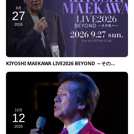
9月
27
2026
KIYOSHI MAEKAWA LIVE2026 BEYOND ～その...
10月
12
2026